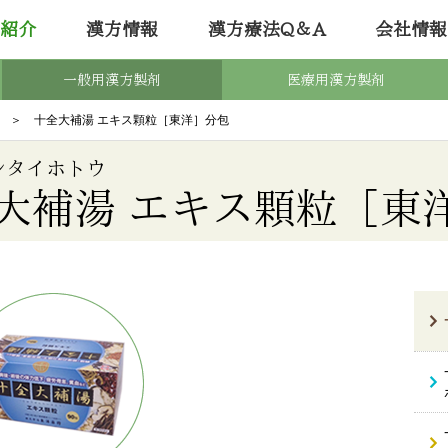
紹介
漢方情報
漢方療法Q＆A
会社情報
一般用漢方製剤
医療用漢方製剤
＞ 十全大補湯 エキス顆粒［東洋］分包
ンタイホトウ
大補湯 エキス顆粒［東