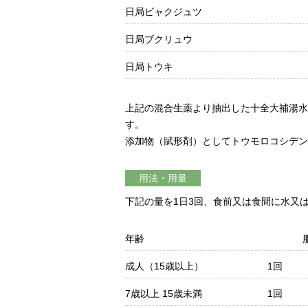
日局ビャクジュツ
日局ブクリュウ
日局トウキ
上記の混合生薬より抽出した十全大補湯水
す。
添加物（賦形剤）としてトウモロコシデン
用法・用量
下記の量を1日3回、食前又は食間に水又
年齢
成人（15歳以上）
1回
7歳以上 15歳未満
1回