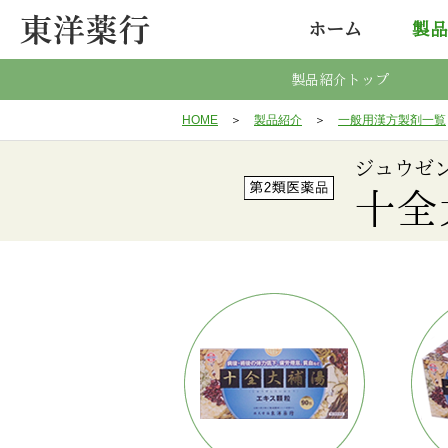
ホーム
製品
製品紹介トップ
HOME
＞
製品紹介
＞
一般用漢方製剤一覧
ジュウゼ
十全