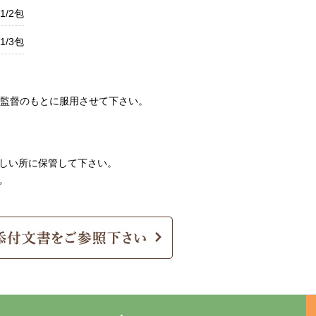
1/2包
1/3包
監督のもとに服用させて下さい。
涼しい所に保管して下さい。
。