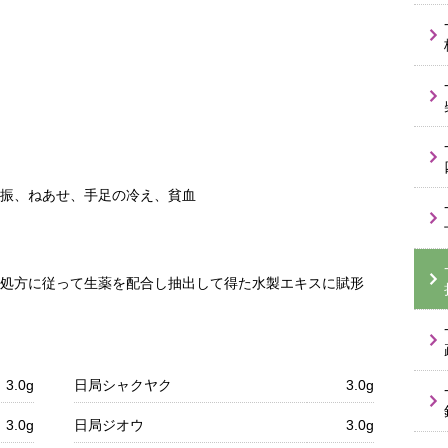
振、ねあせ、手足の冷え、貧血
方処方に従って生薬を配合し抽出して得た水製エキスに賦形
3.0g
日局シャクヤク
3.0g
3.0g
日局ジオウ
3.0g