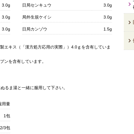
3.0g
日局センキュウ
3.0g
3.0g
局外生規ケイシ
3.0g
3.0g
日局カンゾウ
1.5g
製エキス（「漢方処方応用の実際」）4.0ｇを含有していま
プンを含有しています。
はぬるま湯と一緒に服用して下さい。
服用量
1包
2/3包