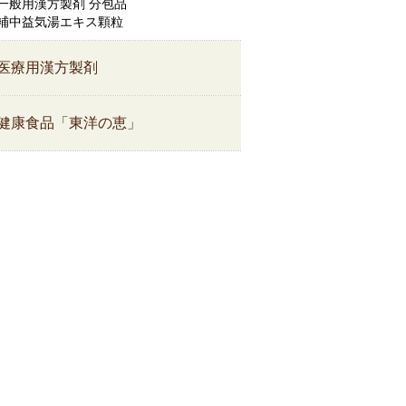
一般用漢方製剤 分包品
補中益気湯エキス顆粒
医療用漢方製剤
健康食品「東洋の恵」