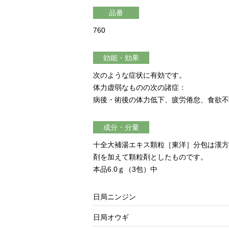
品番
760
効能・効果
次のような症状に有効です。
体力虚弱なものの次の諸症：
病後・術後の体力低下、疲労倦怠、食欲不
成分・分量
十全大補湯エキス顆粒［東洋］分包は漢
剤を加えて顆粒剤としたものです。
本品6.0ｇ（3包）中
日局ニンジン
日局オウギ